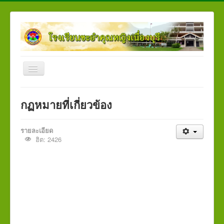
สลับ
เน
วิ
Home
เก
กฏหมายที่เกี่ยวข้อง
ชั่น
เกี่ยวกับโรงเรียน
ผู้บริหาร
รายละเอียด
ฮิต: 2426
กลุ่มงาน
กลุ่มสาระการเรียนรู้
สำหรับนักเรียน
จดหมายข่าว
แผนผังเว็บไซต์