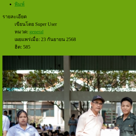
พิมพ์
รายละเอียด
เขียนโดย
Super User
หมวด:
general
เผยแพร่เมื่อ: 23 กันยายน 2568
ฮิต: 585